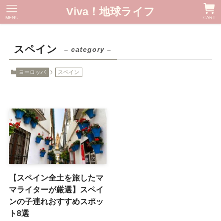
Viva！地球ライフ
MENU
CART
スペイン
– category –
ヨーロッパ
スペイン
【スペイン全土を旅したマ
マライターが厳選】スペイ
ンの子連れおすすめスポッ
ト8選