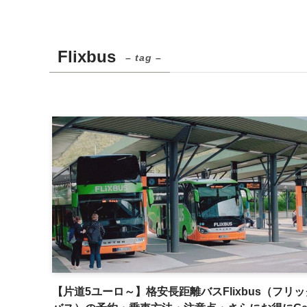
Flixbus
– tag –
【片道5ユーロ～】格安長距離バスFlixbus（フリ