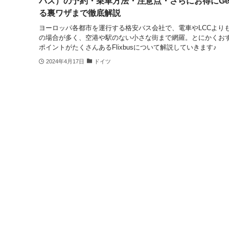
バス）の予約・乗車方法・注意点・さらにお得にGe
る裏ワザまで徹底解説
ヨーロッパ各都市を運行する格安バス会社で、電車やLCCより
の場合が多く、空港や駅のない小さな街まで網羅。とにかくお
ポイントがたくさんあるFlixbusについて解説していきます♪
2024年4月17日
ドイツ