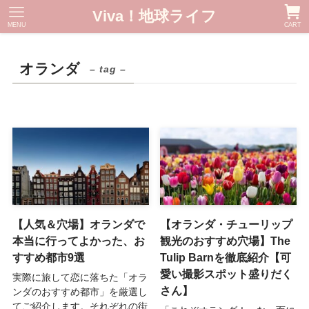
Viva！地球ライフ
MENU
CART
オランダ
– tag –
【人気＆穴場】オランダで
【オランダ・チューリップ
本当に行ってよかった、お
観光のおすすめ穴場】The
すすめ都市9選
Tulip Barnを徹底紹介【可
愛い撮影スポット盛りだく
実際に旅して恋に落ちた「オラ
さん】
ンダのおすすめ都市」を厳選し
てご紹介します。それぞれの街